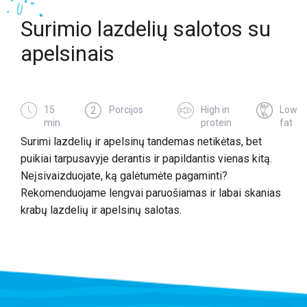
Surimio lazdelių salotos su
apelsinais
15
Porcijos
High in
Low
2
min.
protein
fat
Surimi lazdelių ir apelsinų tandemas netikėtas, bet
puikiai tarpusavyje derantis ir papildantis vienas kitą.
Neįsivaizduojate, ką galėtumėte pagaminti?
Rekomenduojame lengvai paruošiamas ir labai skanias
krabų lazdelių ir apelsinų salotas.