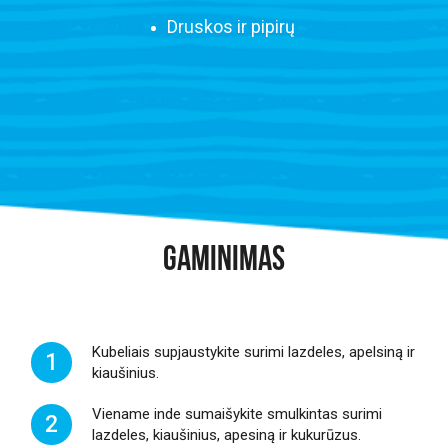
Druskos ir pipirų
GAMINIMAS
Kubeliais supjaustykite surimi lazdeles, apelsiną ir
1
kiaušinius.
Viename inde sumaišykite smulkintas surimi
2
lazdeles, kiaušinius, apesiną ir kukurūzus.