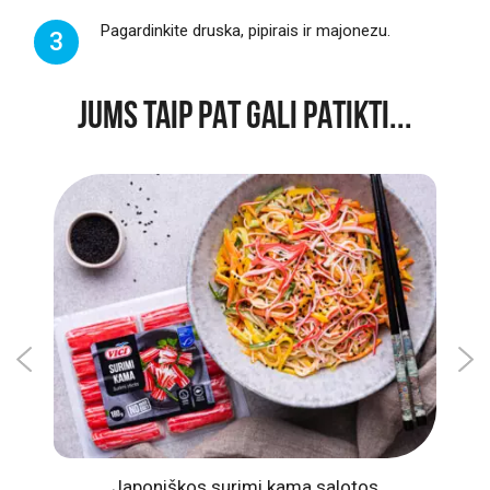
Pagardinkite druska, pipirais ir majonezu.
3
JUMS TAIP PAT GALI PATIKTI...
intų
Japoniškos surimi kama salotos
Gai