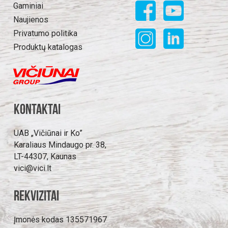
Gaminiai
Naujienos
Privatumo politika
Produktų katalogas
Kontaktai
UAB „Vičiūnai ir Ko”
Karaliaus Mindaugo pr. 38,
LT-44307, Kaunas
vici@vici.lt
Rekvizitai
Įmonės kodas 135571967