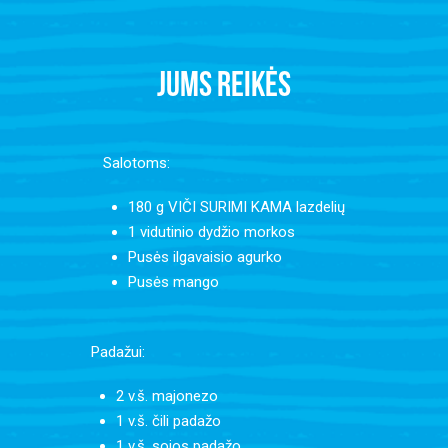
JUMS REIKĖS
Salotoms:
180 g VIČI SURIMI KAMA lazdelių
1 vidutinio dydžio morkos
Pusės ilgavaisio agurko
Pusės mango
Padažui:
2 v.š. majonezo
1 v.š. čili padažo
1 v.š. sojos padažo