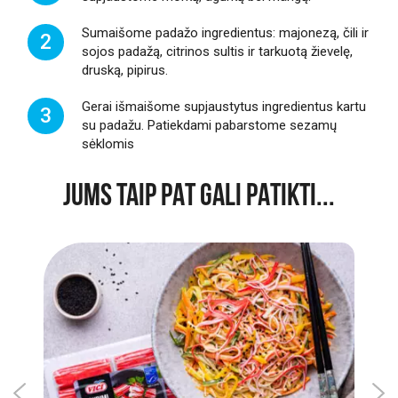
Sumaišome padažo ingredientus: majonezą, čili ir
2
sojos padažą, citrinos sultis ir tarkuotą žievelę,
druską, pipirus.
Gerai išmaišome supjaustytus ingredientus kartu
3
su padažu. Patiekdami pabarstome sezamų
sėklomis
JUMS TAIP PAT GALI PATIKTI...