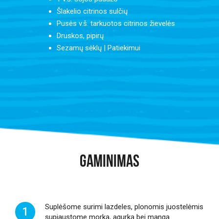
Šlakelio citrinos sulčių
Pusės v.š. tarkuotos citrinos žievelės
Druskos, pipirų
Sezamų sėklų | Patiekimui
GAMINIMAS
Suplėšome surimi lazdeles, plonomis juostelėmis
1
supjaustome morką, agurką bei mangą.