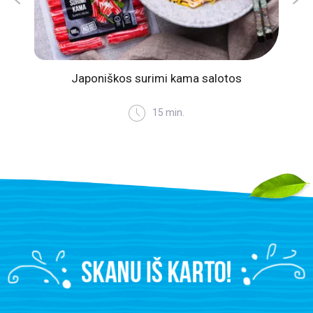
ų
Japoniškos surimi kama salotos
Gaivūs
15 min.