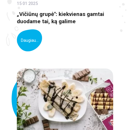
15 01 2025
„Vičiūnų grupė": kiekvienas gamtai
duodame tai, ką galime
Daugiau...