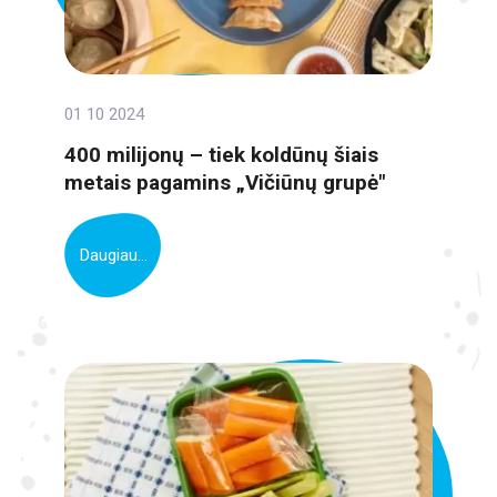
01 10 2024
400 milijonų – tiek koldūnų šiais
metais pagamins „Vičiūnų grupė"
Daugiau...