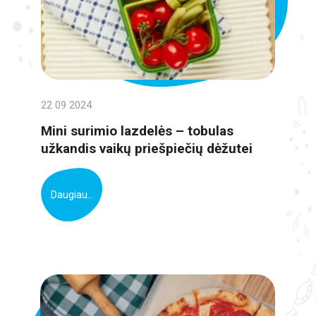
22 09 2024
Mini surimio lazdelės – tobulas
užkandis vaikų priešpiečių dėžutei
Daugiau...