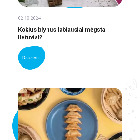
02 10 2024
Kokius blynus labiausiai mėgsta
lietuviai?
Daugiau...