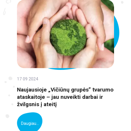
17 09 2024
Naujausioje „Vičiūnų grupės” tvarumo
ataskaitoje – jau nuveikti darbai ir
žvilgsnis į ateitį
Daugiau...