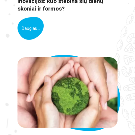
inovacijos: kuo stebina šių dienų
skoniai ir formos?
Daugiau...