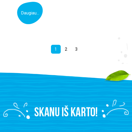
Daugiau...
1
2
3