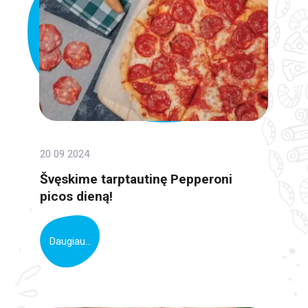
20 09 2024
Švęskime tarptautinę Pepperoni
picos dieną!
Daugiau...