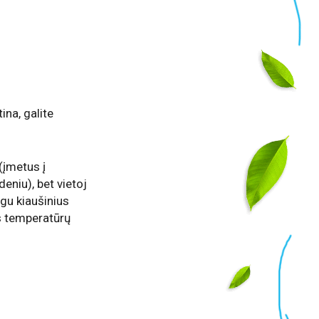
ina, galite
(įmetus į
eniu), bet vietoj
igu kiaušinius
us temperatūrų