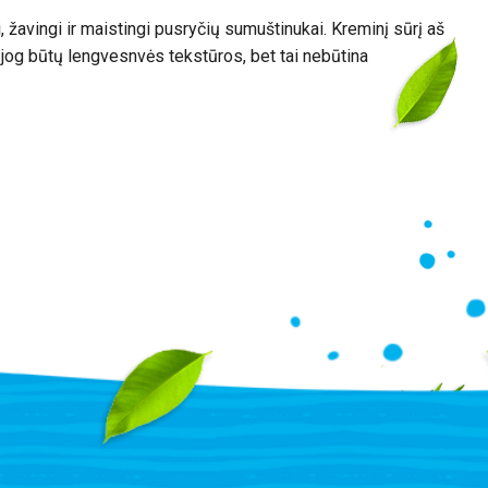
 žavingi ir maistingi pusryčių sumuštinukai. Kreminį sūrį aš
 jog būtų lengvesnvės tekstūros, bet tai nebūtina