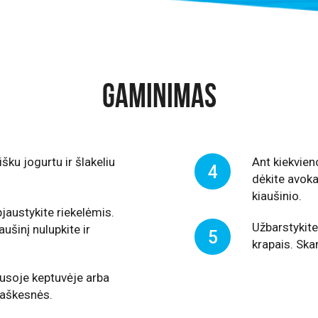
GAMINIMAS
šku jogurtu ir šlakeliu
Ant kiekvien
4
dėkite avokad
kiaušinio.
jaustykite riekelėmis.
Užbarstykite
iaušinį nulupkite ir
5
krapais. Ska
usoje keptuvėje arba
traškesnės.