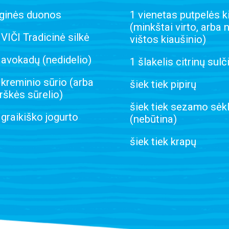
uginės duonos
1 vienetas putpelės k
(minkštai virto, arba 
 VIČI Tradicinė silkė
vištos kiaušinio)
 avokadų (nedidelio)
1 šlakelis citrinų sulč
 kreminio sūrio (arba
šiek tiek pipirų
škės sūrelio)
šiek tiek sezamo sėk
 graikiško jogurto
(nebūtina)
šiek tiek krapų