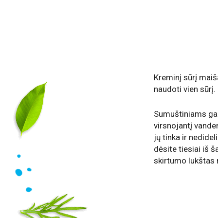
Kreminį sūrį maiš
naudoti vien sūrį.
Sumuštiniams gali
virsnojantį vanden
jų tinka ir nedide
dėsite tiesiai iš 
skirtumo lukštas 