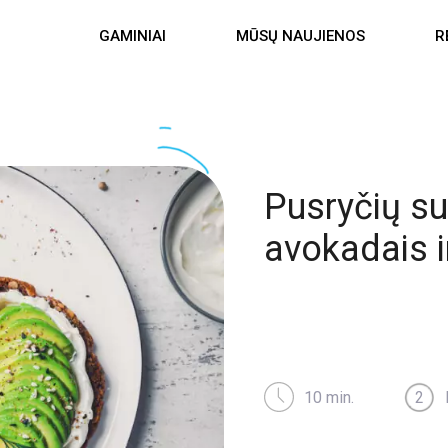
GAMINIAI
MŪSŲ NAUJIENOS
R
Pusryčių su
avokadais i
10 min.
2