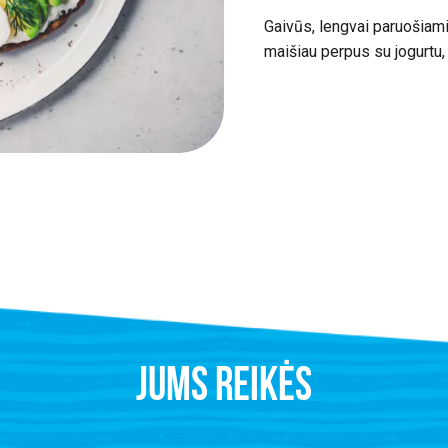
Gaivūs, lengvai paruošiami,
maišiau perpus su jogurtu,
JUMS REIKĖS