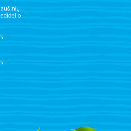
iaušinių
nedidelio
ių
lų