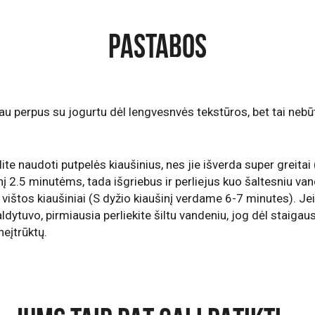
PASTABOS
au perpus su jogurtu dėl lengvesnvės tekstūros, bet tai nebūt
te naudoti putpelės kiaušinius, nes jie išverda super greitai 
į 2.5 minutėms, tada išgriebus ir perliejus kuo šaltesniu vand
li vištos kiaušiniai (S dyžio kiaušinį verdame 6-7 minutes). Je
šaldytuvo, pirmiausia perliekite šiltu vandeniu, jog dėl staiga
neįtrūktų.