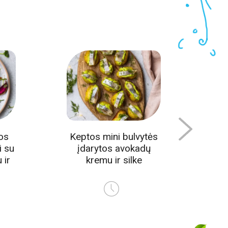
lvytės
Pusryčių sumušiniai
kadų
su silke, avokadais ir
ke
kiaušiniu
10 min.