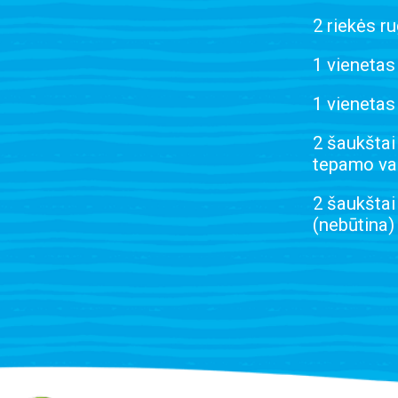
2 riekės r
1 vienetas
1 vienetas
2 šaukštai
tepamo var
2 šaukštai
(nebūtina)