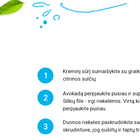
Kreminį sūrį sumaišykite su graiki
1
citrinos sulčių.
Avokadą perpjaukite pusiau ir sup
2
Silkių file - irgi riekelėmis. Virtą k
perpjaukite pusiau.
Duonos riekeles paskrudinkite sa
3
skrudintuve, jog sušiltų ir taptų 