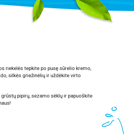
os riekelės tepkite po pusę sūrelio kremo,
o, silkės griežinėlių ir uždėkite virto
 grūstų pipirų, sezamo sėklų ir papuoškite
naus!