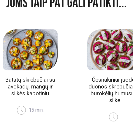
JUMS TAIP PAT GALI PATIKTI...
Česnakiniai juodos
Keptos mini bu
duonos skrebučiai su
įdarytos avo
burokėlių humusu ir
kremu ir sil
silke