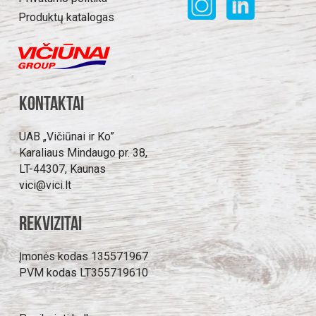
Produktų katalogas
Kontaktai
UAB „Vičiūnai ir Ko”
Karaliaus Mindaugo pr. 38,
LT-44307, Kaunas
vici@vici.lt
Rekvizitai
Įmonės kodas 135571967
PVM kodas LT355719610