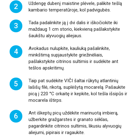
Uždengę dubenį maistine plėvele, palikite tešlą
2
kambario temperatūroje, kol padvigubės.
Tada padalinkite ją į dvi dalis ir iškočiokite iki
3
maždaug 1 cm storio, kiekvieną pašlakstykite
šaukštu alyvuogių aliejaus.
Avokadus nulupkite, kauliuką pašalinkite,
4
minkštimą supjaustykite griežinėliais,
pašlakstykite citrinos sultimis ir sudėkite ant
tešlos apskritimų.
Taip pat sudėkite VIČI šaltai rūkytų atlantinių
5
lašišų filė, rikotą, suplėšytą mocarelą. Pašaukite
picą į 220 °C orkaitę ir kepkite, kol tešla išsipūs ir
mocarela ištirps.
Ant iškeptų picų uždėkite marinuotą imbierą,
6
užberkite gražgarstes ir granato sėklas,
pagardinkite citrinos sultimis, likusiu alyvuogių
aliejumi, pipirais ir ragaukite.