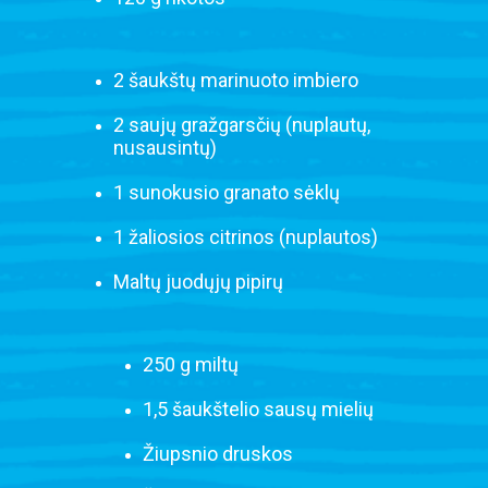
2 šaukštų marinuoto imbiero
2 saujų gražgarsčių (nuplautų,
nusausintų)
1 sunokusio granato sėklų
1 žaliosios citrinos (nuplautos)
Maltų juodųjų pipirų
250 g miltų
1,5 šaukštelio sausų mielių
Žiupsnio druskos