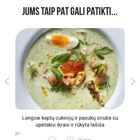
JUMS TAIP PAT GALI PATIKTI...
lotos
Lengvai keptų cukinijų ir pasukų sriuba su
upėtakio ikrais ir rūkyta lašiša
-
Omega-
3
45 min.