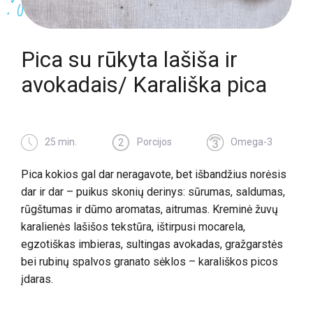
Pica su rūkyta lašiša ir
avokadais/ Karališka pica
25 min.
Porcijos
Omega-3
2
Pica kokios gal dar neragavote, bet išbandžius norėsis
dar ir dar – puikus skonių derinys: sūrumas, saldumas,
rūgštumas ir dūmo aromatas, aitrumas. Kreminė žuvų
karalienės lašišos tekstūra, ištirpusi mocarela,
egzotiškas imbieras, sultingas avokadas, gražgarstės
bei rubinų spalvos granato sėklos – karališkos picos
įdaras.