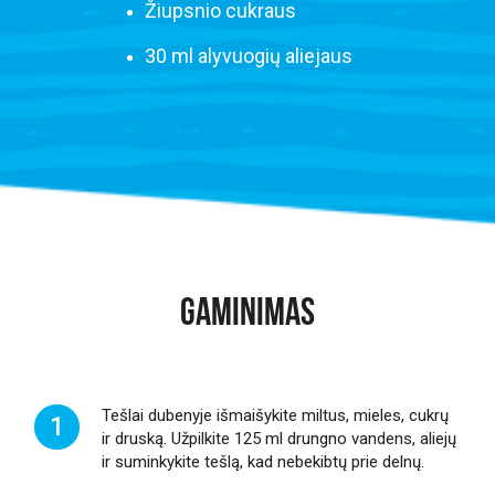
Žiupsnio cukraus
30 ml alyvuogių aliejaus
GAMINIMAS
Tešlai dubenyje išmaišykite miltus, mieles, cukrų
1
ir druską. Užpilkite 125 ml drungno vandens, aliejų
ir suminkykite tešlą, kad nebekibtų prie delnų.