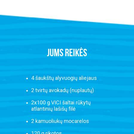
JUMS REIKĖS
4 šaukštų alyvuogių aliejaus
2 tvirtų avokadų (nuplautų)
2x100 g VICI šaltai rūkytų
atlantinių lašišų filė
2 kamuoliukų mocarelos
120 g rikotos