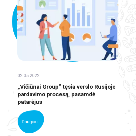
02 05 2022
„Vičiūnai Group“ tęsia verslo Rusijoje
pardavimo procesą, pasamdė
patarėjus
Daugiau...