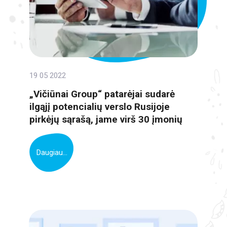
19 05 2022
„Vičiūnai Group“ patarėjai sudarė
ilgąjį potencialių verslo Rusijoje
pirkėjų sąrašą, jame virš 30 įmonių
Daugiau...