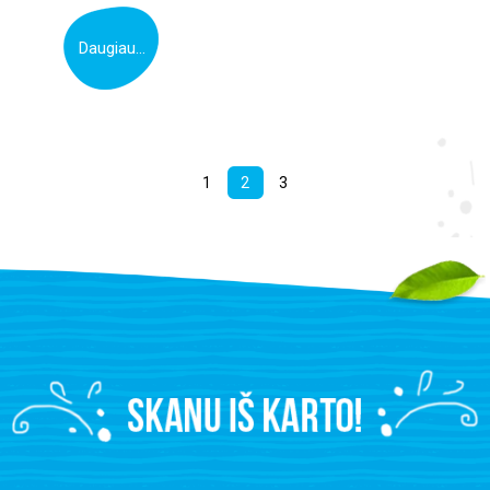
Daugiau...
1
2
3