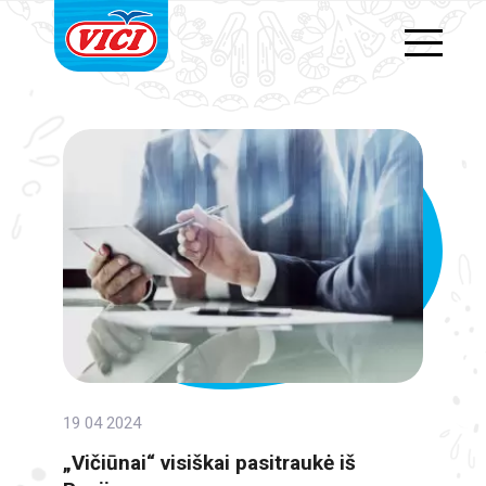
19 04 2024
„Vičiūnai“ visiškai pasitraukė iš