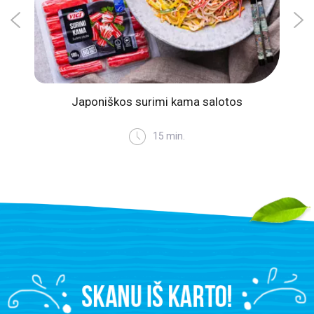
intų
Japoniškos surimi kama salotos
Gai
is
15 min.