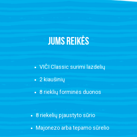
JUMS REIKĖS
VIČI Classic surimi lazdelių
2 kiaušinių
8 rieklių forminės duonos
8 riekelių pjaustyto sūrio
Majonezo arba tepamo sūrelio