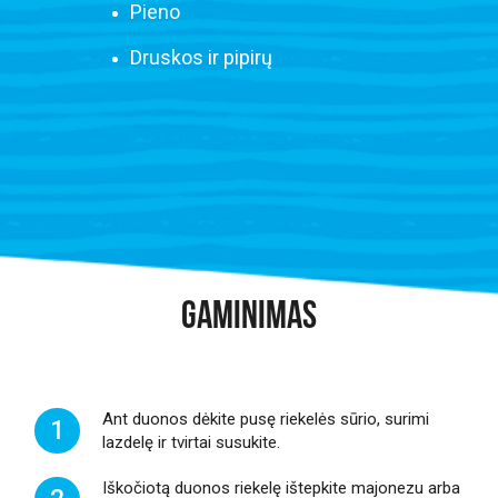
Pieno
Druskos ir pipirų
GAMINIMAS
Ant duonos dėkite pusę riekelės sūrio, surimi
1
lazdelę ir tvirtai susukite.
Iškočiotą duonos riekelę ištepkite majonezu arba