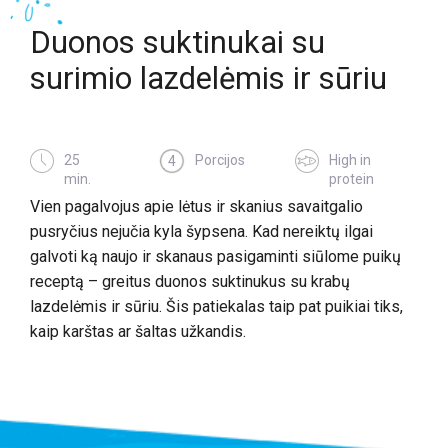
Duonos suktinukai su
surimio lazdelėmis ir sūriu
25
Porcijos
High in
4
min.
protein
Vien pagalvojus apie lėtus ir skanius savaitgalio
pusryčius nejučia kyla šypsena. Kad nereiktų ilgai
galvoti ką naujo ir skanaus pasigaminti siūlome puikų
receptą – greitus duonos suktinukus su krabų
lazdelėmis ir sūriu. Šis patiekalas taip pat puikiai tiks,
kaip karštas ar šaltas užkandis.