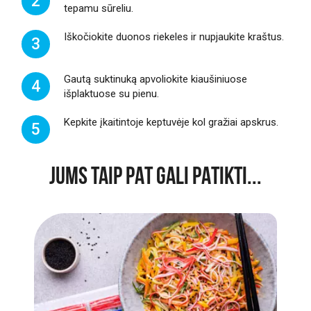
2
tepamu sūreliu.
Iškočiokite duonos riekeles ir nupjaukite kraštus.
3
Gautą suktinuką apvoliokite kiaušiniuose
4
išplaktuose su pienu.
Kepkite įkaitintoje keptuvėje kol gražiai apskrus.
5
JUMS TAIP PAT GALI PATIKTI...