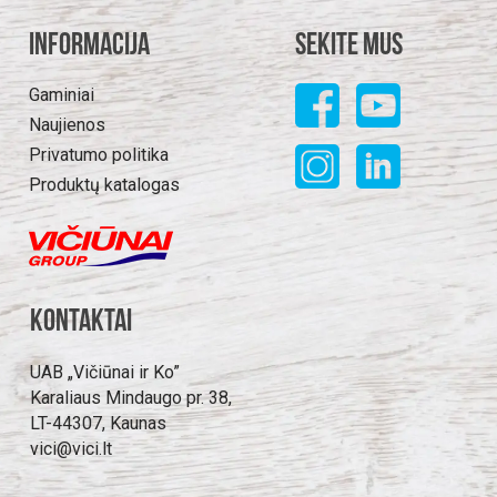
Informacija
Sekite mus
Gaminiai
Naujienos
Privatumo politika
Produktų katalogas
Kontaktai
UAB „Vičiūnai ir Ko”
Karaliaus Mindaugo pr. 38,
LT-44307, Kaunas
vici@vici.lt