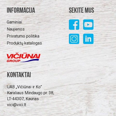
Informacija
Sekite mus
Gaminiai
Naujienos
Privatumo politika
Produktų katalogas
Kontaktai
UAB „Vičiūnai ir Ko”
Karaliaus Mindaugo pr. 38,
LT-44307, Kaunas
vici@vici.lt