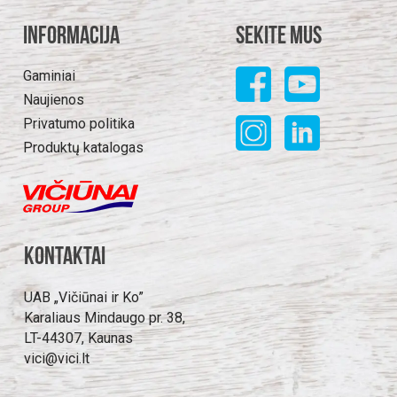
Informacija
Sekite mus
Gaminiai
Naujienos
Privatumo politika
Produktų katalogas
Kontaktai
UAB „Vičiūnai ir Ko”
Karaliaus Mindaugo pr. 38,
LT-44307, Kaunas
vici@vici.lt