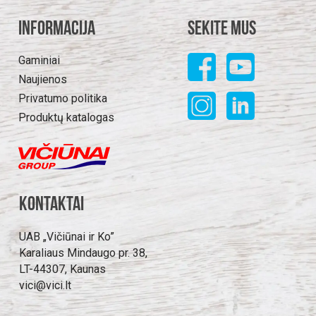
Informacija
Sekite mus
Gaminiai
Naujienos
Privatumo politika
Produktų katalogas
Kontaktai
UAB „Vičiūnai ir Ko”
Karaliaus Mindaugo pr. 38,
LT-44307, Kaunas
vici@vici.lt