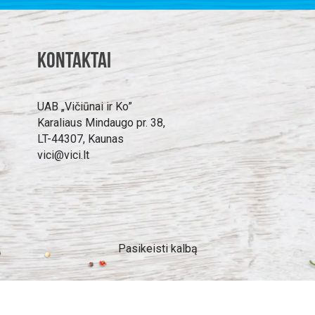
Kontaktai
UAB „Vičiūnai ir Ko”
Karaliaus Mindaugo pr. 38,
LT-44307, Kaunas
vici@vici.lt
Pasikeisti kalbą