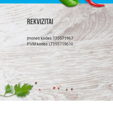
Rekvizitai
Įmonės kodas 135571967
PVM kodas LT355719610