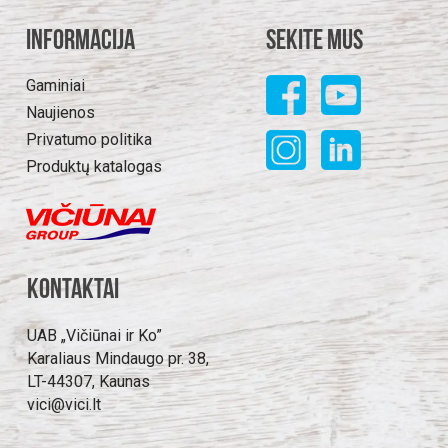
Informacija
Sekite mus
Gaminiai
Naujienos
Privatumo politika
Produktų katalogas
Kontaktai
UAB „Vičiūnai ir Ko”
Karaliaus Mindaugo pr. 38,
LT-44307, Kaunas
vici@vici.lt