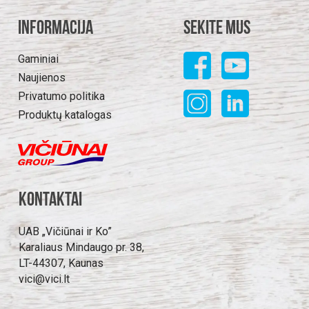
Informacija
Sekite mus
Gaminiai
Naujienos
Privatumo politika
Produktų katalogas
Kontaktai
UAB „Vičiūnai ir Ko”
Karaliaus Mindaugo pr. 38,
LT-44307, Kaunas
vici@vici.lt