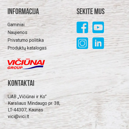
Informacija
Sekite mus
Gaminiai
Naujienos
Privatumo politika
Produktų katalogas
Kontaktai
UAB „Vičiūnai ir Ko”
Karaliaus Mindaugo pr. 38,
LT-44307, Kaunas
vici@vici.lt