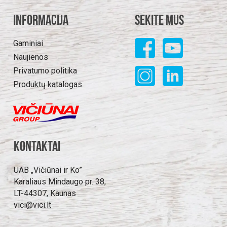
Informacija
Sekite mus
Gaminiai
Naujienos
Privatumo politika
Produktų katalogas
Kontaktai
UAB „Vičiūnai ir Ko”
Karaliaus Mindaugo pr. 38,
LT-44307, Kaunas
vici@vici.lt