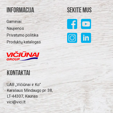
Informacija
Sekite mus
Gaminiai
Naujienos
Privatumo politika
Produktų katalogas
Kontaktai
UAB „Vičiūnai ir Ko”
Karaliaus Mindaugo pr. 38,
LT-44307, Kaunas
vici@vici.lt