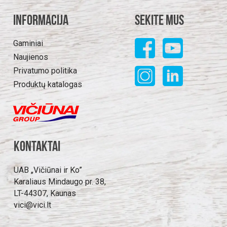
Informacija
Sekite mus
Gaminiai
Naujienos
Privatumo politika
Produktų katalogas
Kontaktai
UAB „Vičiūnai ir Ko”
Karaliaus Mindaugo pr. 38,
LT-44307, Kaunas
vici@vici.lt