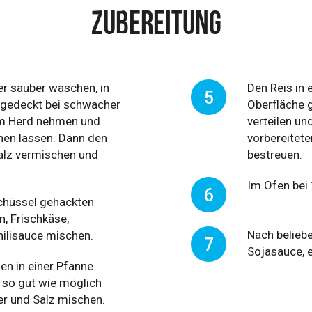
ZUBEREITUNG
r sauber waschen, in
Den Reis in
5
gedeckt bei schwacher
Oberfläche g
om Herd nehmen und
verteilen un
hen lassen. Dann den
vorbereitete
Salz vermischen und
bestreuen.
Im Ofen bei
6
 Schüssel gehackten
n, Frischkäse,
Nach belieb
ilisauce mischen.
7
Sojasauce, 
n in einer Pfanne
 so gut wie möglich
er und Salz mischen.