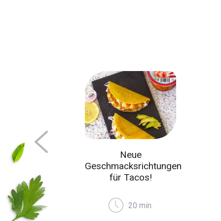
e
Knusprige Lavasch-
ichtungen
Fladenbrote mit
os!
leichter Füllung
30min
P
min.
20 min.